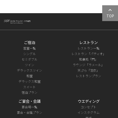
keyboard_arrow_up
TOP
ご宿泊
レストラン
客室一覧
レストラン一覧
シングル
レストラン「パティオ」
セミダブル
和食処「門」
ツイン
ラウンジ「ラメール」
デラックスツイン
天ぷら「羽衣」
和室
レストランプラン
デラックス和室
スイート
宿泊プラン
ご宴会・会議
ウエディング
宴会場一覧
コンセプト
宴会・会議プラン
インスタグラム
挙式