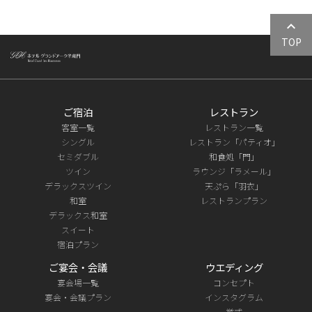
keyboard_arrow_up
TOP
ご宿泊
レストラン
客室一覧
レストラン一覧
シングル
レストラン「パティオ」
セミダブル
和食処「門」
ツイン
ラウンジ「ラメール」
デラックスツイン
天ぷら「羽衣」
和室
レストランプラン
デラックス和室
スイート
宿泊プラン
ご宴会・会議
ウエディング
宴会場一覧
コンセプト
宴会・会議プラン
インスタグラム
挙式