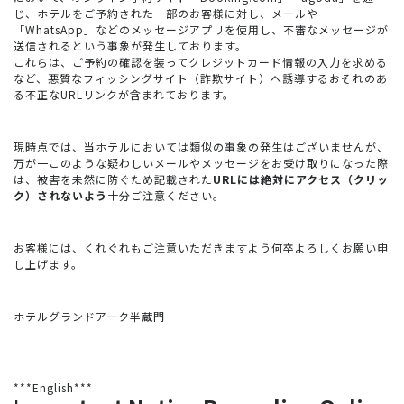
じ、ホテルをご予約された一部のお客様に対し、メールや
「WhatsApp」などのメッセージアプリを使用し、不審なメッセージが
送信されるという事象が発生しております。
これらは、ご予約の確認を装ってクレジットカード情報の入力を求める
など、悪質なフィッシングサイト（詐欺サイト）へ誘導するおそれのあ
る不正なURLリンクが含まれております。
現時点では、当ホテルにおいては類似の事象の発生はございませんが、
万が一このような疑わしいメールやメッセージをお受け取りになった際
は、被害を未然に防ぐため記載された
URLには絶対にアクセス（クリッ
ク）されないよう
十分ご注意ください。
お客様には、くれぐれもご注意いただきますよう何卒よろしくお願い申
し上げます。
ホテルグランドアーク半蔵門
***English***