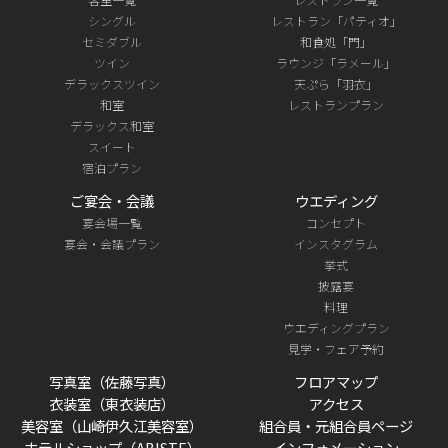
シングル
レストラン「パティオ」
セミダブル
和食処「門」
ツイン
ラウンジ「ラメール」
デラックスツイン
天ぷら「羽衣」
和室
レストランプラン
デラックス和室
スイート
宿泊プラン
ご宴会・会議
ウエディング
宴会場一覧
コンセプト
宴会・会議プラン
インスタグラム
挙式
披露宴
料理
ウエディングプラン
見学・フェア予約
写真室（佐藤写真）
フロアマップ
衣装室（東衣装店）
アクセス
美容室（山崎伊久江美容室）
組合員・元組合員ページ
ホテルショップ（ABISTE）
インフォメーション